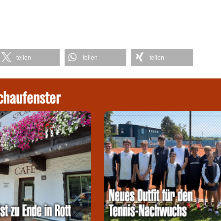
teilen
teilen
teilen
chaufenster