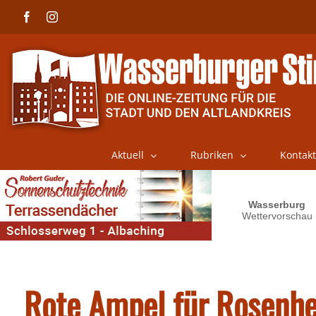
Skip
Facebook
Instagram
to
content
Aktuell
Rubriken
Kontakt
Rote Ampel für Rosenh