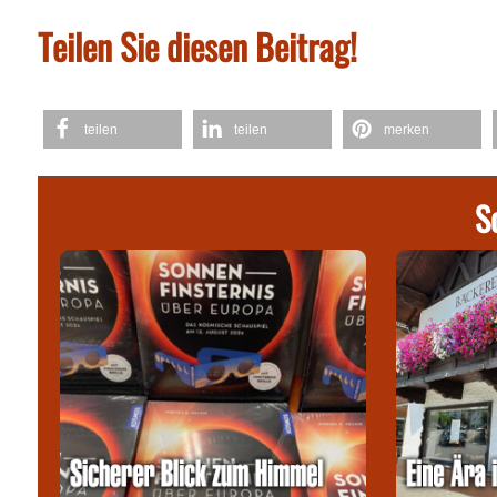
Teilen Sie diesen Beitrag!
teilen
teilen
merken
S