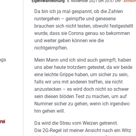
Eigenverantwortung
6. November 2021 um 20:57 Uhr
- Antwor
Da bin ich ja mal gespannt, ob die Zahlen
runtergehen – geimpfte und genesene
brauchen sich nicht testen, obwohl festgestellt
wurde, dass sie Corona genau so bekommen
und weiter geben können wie die
nichtgeimpften.
ngs
Mein Mann und ich sind auch geimpft, haben
uns aber heute trotzdem getestet, da wir beide
eine leichte Grippe haben, um sicher zu sein,
falls wir uns mit anderen treffen, sie nicht
anzustecken – es wird doch nicht so schwer
sein diesen blöden Test zu machen, um auf
Nummer sicher zu gehen, wenn ich irgendwo
hin gehen will.
rei
Da wird die Streu vom Weizen getrennt.
Die 2G-Regel ist meiner Ansicht nach ein Witz