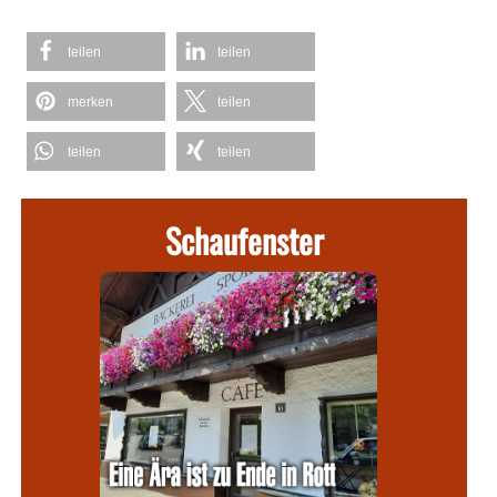
teilen
teilen
merken
teilen
teilen
teilen
Schaufenster