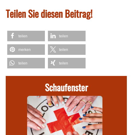
Teilen Sie diesen Beitrag!
teilen
teilen
merken
teilen
teilen
teilen
Schaufenster