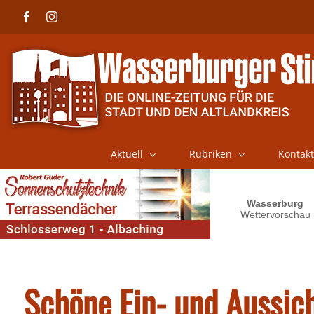
Skip
Facebook
Instagram
to
content
Aktuell
Rubriken
Kontakt
Schöne Ein- und Aussic