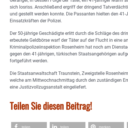
Gerangel, in dessen Folge der Täter, ein 41-jähriger Mann 
sich losriss. Anschließend ergriff der dringend Tatverdächt
und gestellt werden konnte. Die Passanten hielten den 41-
Einsatzkräften der Polizei.
Der 50-jährige Geschädigte erlitt durch die Schläge des dr
erbeutete Geldbörse warf der Täter auf der Flucht in eine 
Kriminalpolizeiinspektion Rosenheim hat noch am Diensta
gegen den 41-jährigen, türkischen Staatsangehörigen au
fortgeführt werden.
Die Staatsanwaltschaft Traunstein, Zweigstelle Rosenheim
welche am Mittwochnachmittag durch den zuständigen Ermi
eine Justizvollzugsanstalt eingeliefert.
Teilen Sie diesen Beitrag!
teilen
teilen
merken