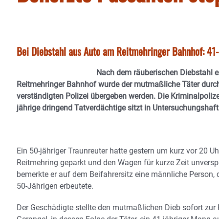
Bei Diebstahl aus Auto am Reitmehringer Bahnhof: 41-J
Nach dem räuberischen Diebstahl e
Reitmehringer Bahnhof wurde der mutmaßliche Täter durch 
verständigten Polizei übergeben werden. Die Kriminalpoli
jährige dringend Tatverdächtige sitzt in Untersuchungshaft
Ein 50-jähriger Traunreuter hatte gestern um kurz vor 20
Reitmehring geparkt und den Wagen für kurze Zeit unversp
bemerkte er auf dem Beifahrersitz eine männliche Person,
50-Jährigen erbeutete.
Der Geschädigte stellte den mutmaßlichen Dieb sofort zur 