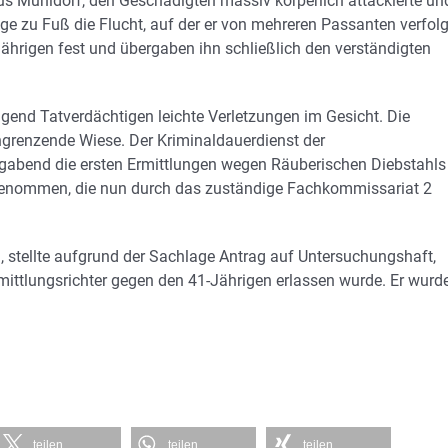
aus Mühldorf, den Geschädigten massiv körperlich attackierte un
ige zu Fuß die Flucht, auf der er von mehreren Passanten verfolg
Jährigen fest und übergaben ihn schließlich den verständigten
ingend Tatverdächtigen leichte Verletzungen im Gesicht. Die
angrenzende Wiese. Der Kriminaldauerdienst der
gabend die ersten Ermittlungen wegen Räuberischen Diebstahls
fgenommen, die nun durch das zuständige Fachkommissariat 2
, stellte aufgrund der Sachlage Antrag auf Untersuchungshaft,
ttlungsrichter gegen den 41-Jährigen erlassen wurde. Er wurde
teilen
teilen
teilen