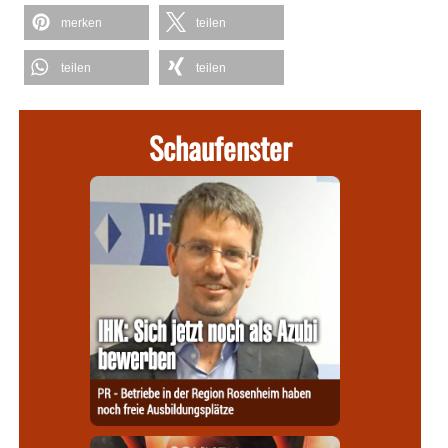
merken
teilen
teilen
teilen
Schaufenster