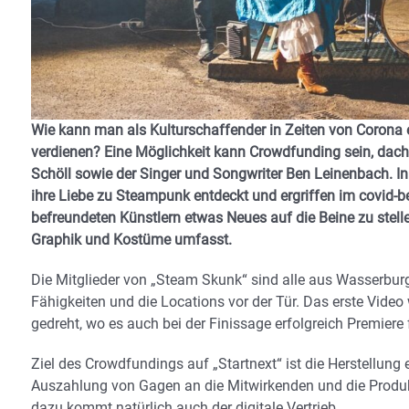
Wie kann man als Kulturschaffender in Zeiten von Corona
verdienen? Eine Möglichkeit kann Crowdfunding sein, dach
Schöll sowie der
Singer und Songwriter Ben Leinenbach. In
ihre Liebe
zu Steampunk entdeckt und ergriffen im covid-b
befreundeten Künstlern etwas Neues auf die Beine zu stelle
Graphik und Kostüme umfasst.
Die Mitglieder von „Steam Skunk“ sind alle aus Wasserbur
Fähigkeiten und die Locations vor der Tür. Das erste Video 
gedreht, wo es auch bei der Finissage erfolgreich Premiere f
Ziel des Crowdfundings auf „Startnext“ ist die Herstellung
Auszahlung von Gagen an die Mitwirkenden und die Produk
dazu kommt natürlich auch der digitale Vertrieb.