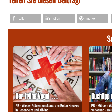
teilen
teilen
merken
S