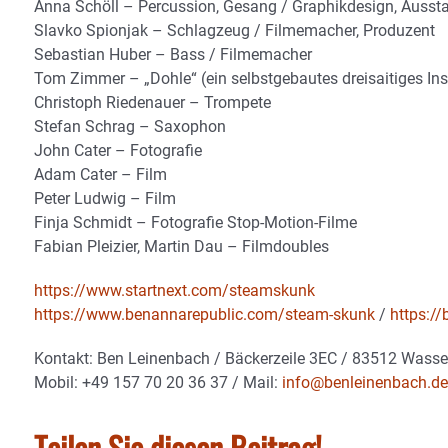
Anna Schöll – Percussion, Gesang / Graphikdesign, Aussta
Slavko Spionjak – Schlagzeug / Filmemacher, Produzent
Sebastian Huber – Bass / Filmemacher
Tom Zimmer – „Dohle“ (ein selbstgebautes dreisaitiges In
Christoph Riedenauer – Trompete
Stefan Schrag – Saxophon
John Cater – Fotografie
Adam Cater – Film
Peter Ludwig – Film
Finja Schmidt – Fotografie Stop-Motion-Filme
Fabian Pleizier, Martin Dau – Filmdoubles
https://www.startnext.com/steamskunk
https://www.benannarepublic.com/steam-skunk
/
https:/
Kontakt: Ben Leinenbach / Bäckerzeile 3EC / 83512 Wasse
Mobil: +49 157 70 20 36 37 / Mail:
info@benleinenbach.de
Teilen Sie diesen Beitrag!