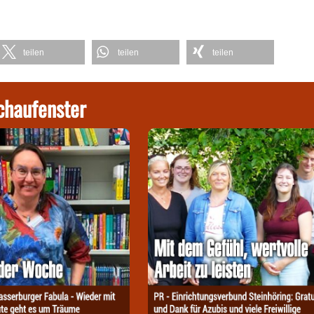
teilen
teilen
teilen
chaufenster