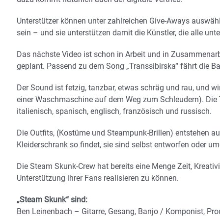
Unterstützer können unter zahlreichen Give-Aways auswähl
sein – und sie unterstützen damit die Künstler, die alle unt
Das nächste Video ist schon in Arbeit und in Zusammenarb
geplant. Passend zu dem Song „Transsibirska“ fährt die B
Der Sound ist fetzig, tanzbar, etwas schräg und rau, und w
einer Waschmaschine auf dem Weg zum Schleudern). Die Te
italienisch, spanisch, englisch, französisch und russisch.
Die Outfits, (Kostüme und Steampunk-Brillen) entstehen a
Kleiderschrank so findet, sie sind selbst entworfen oder um
Die Steam Skunk-Crew hat bereits eine Menge Zeit, Kreativitä
Unterstützung ihrer Fans realisieren zu können.
„Steam Skunk“ sind:
Ben Leinenbach – Gitarre, Gesang, Banjo / Komponist, Pr