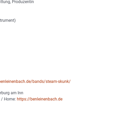
ttung, Produzentin
strument)
/benleinenbach.de/bands/steam-skunk/
rburg am Inn
/ Home:
https://benleinenbach.de