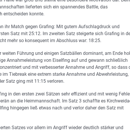
annschaften lieferten sich ein spannendes Battle, das
ch entscheiden konnte.
nn ihr Match gegen Grafing: Mit gutem Aufschlagdruck und
ten Satz mit 25:12. Im zweiten Satz steigerte sich Grafing in de
nicht mehr so konsequent im Abschluss war: 18:25.
ner weiten Führung und einigen Satzbällen dominant, am Ende hol
ige Annahmeleistung von Eiselfing auf und gewann schließlich
konzentriert und mit verbesserter Annahme und Angriff, so dass 
gte im Tiebreak eine extrem starke Annahme und Abwehrleistung,
er Satz ging mit 11:15 verloren.
fing in den ersten zwei Sätzen sehr effizient und mit wenig Fehle
uverän an die Heimmannschaft. Im Satz 3 schaffte es Kirchweid
elfing hingegen ließ etwas nach und verlor daher den Satz mit
ten Satzes vor allem im Angriff wieder deutlich stärker und