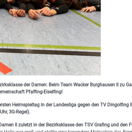
irksklasse der Damen: Beim Team Wacker Burghausen II zu Ga
emeinschaft Pfaffing-Eiselfing!
ersten Heimspieltag in der Landesliga gegen den TV Dingolfing I
Uhr, 3G-Regel).
Damen II zuletzt in der Bezirksklasse den TSV Grafing und den 
er Halle war groß und stellte eine besondere Motivation dar. Bei