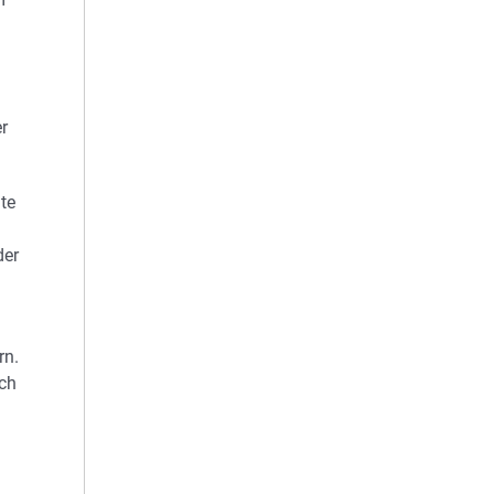
r
te
der
rn.
ach