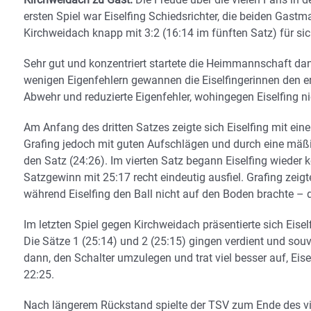
ersten Spiel war Eiselfing Schiedsrichter, die beiden Gastm
Kirchweidach knapp mit 3:2 (16:14 im fünften Satz) für si
Sehr gut und konzentriert startete die Heimmannschaft da
wenigen Eigenfehlern gewannen die Eiselfingerinnen den ers
Abwehr und reduzierte Eigenfehler, wohingegen Eiselfing 
Am Anfang des dritten Satzes zeigte sich Eiselfing mit ei
Grafing jedoch mit guten Aufschlägen und durch eine mäß
den Satz (24:26). Im vierten Satz begann Eiselfing wieder 
Satzgewinn mit 25:17 recht eindeutig ausfiel. Grafing zei
während Eiselfing den Ball nicht auf den Boden brachte – d
Im letzten Spiel gegen Kirchweidach präsentierte sich Eisel
Die Sätze 1 (25:14) und 2 (25:15) gingen verdient und so
dann, den Schalter umzulegen und trat viel besser auf, Eis
22:25.
Nach längerem Rückstand spielte der TSV zum Ende des vier