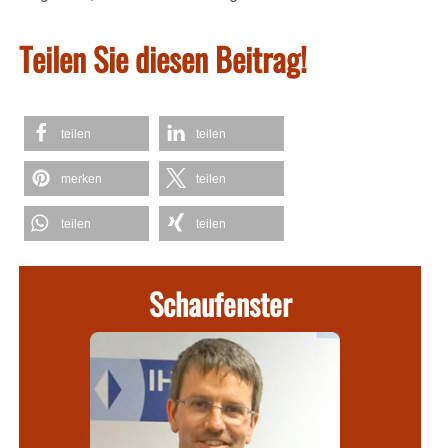
Teilen Sie diesen Beitrag!
teilen
teilen
merken
teilen
teilen
teilen
Schaufenster