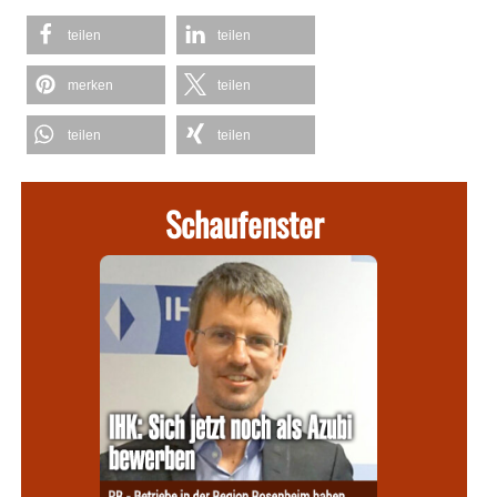
teilen
teilen
merken
teilen
teilen
teilen
Schaufenster