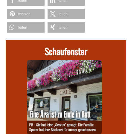
teilen
teilen
merken
teilen
teilen
teilen
Schaufenster