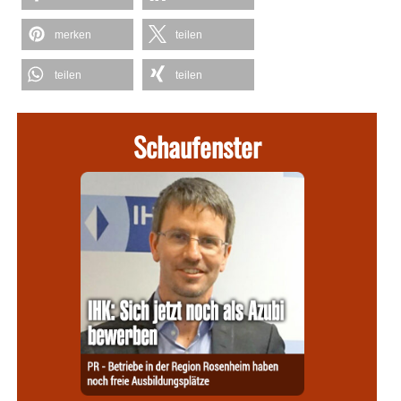
merken
teilen
teilen
teilen
Schaufenster