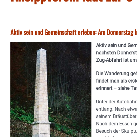
Aktiv sein und Gemeinschaft erleben: Am Donnerstag I
Aktiv sein und Ge
nächsten Donnersta
Zug-Abfahrt ist um
Die Wanderung geht
findet man als ers
erinnert – siehe Ta
Unter der Autobah
entlang. Nach etwa
seinem Bräustüberl
Nach dem Essen geh
Besuch der Skulpt