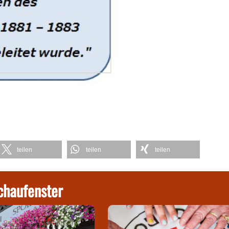
teilen
teilen
teilen
chaufenster