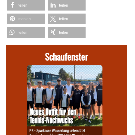
teilen
teilen
merken
teilen
teilen
teilen
Schaufenster