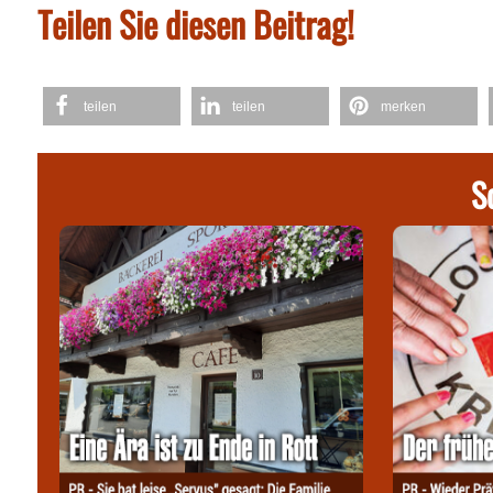
Teilen Sie diesen Beitrag!
teilen
teilen
merken
S