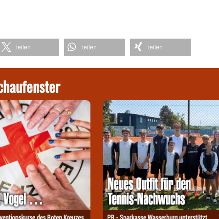
teilen
teilen
teilen
chaufenster