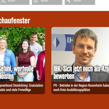
teilen
teilen
teilen
chaufenster