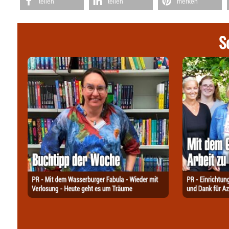
teilen
teilen
merken
S