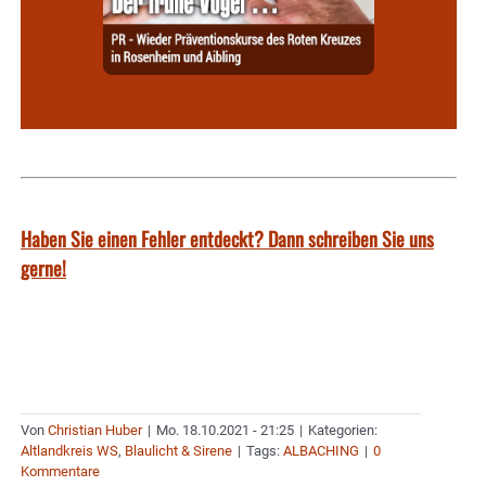
Haben Sie einen Fehler entdeckt? Dann schreiben Sie uns
gerne!
Von
Christian Huber
|
Mo. 18.10.2021 - 21:25
|
Kategorien:
Altlandkreis WS
,
Blaulicht & Sirene
|
Tags:
ALBACHING
|
0
Kommentare