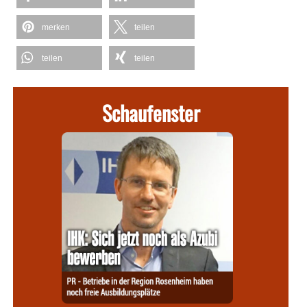
merken
teilen
teilen
teilen
Schaufenster