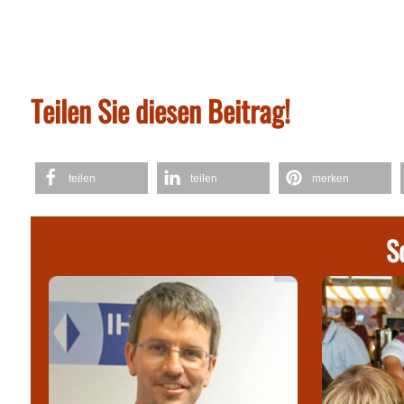
Teilen Sie diesen Beitrag!
teilen
teilen
merken
S