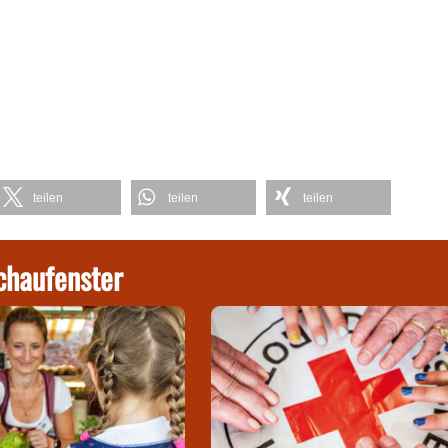
teilen
teilen
teilen
chaufenster