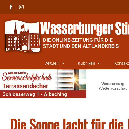
Skip
Facebook
Instagram
to
content
Aktuell
Rubriken
Kontakt
Die Sonne lacht für die