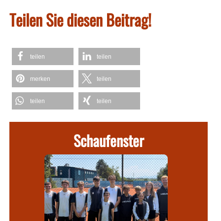
Teilen Sie diesen Beitrag!
teilen
teilen
merken
teilen
teilen
teilen
Schaufenster