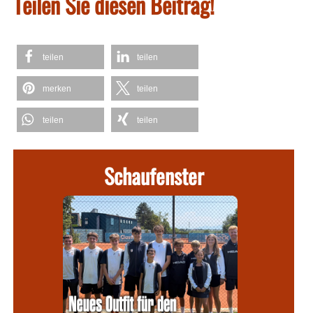
Teilen Sie diesen Beitrag!
teilen
teilen
merken
teilen
teilen
teilen
Schaufenster