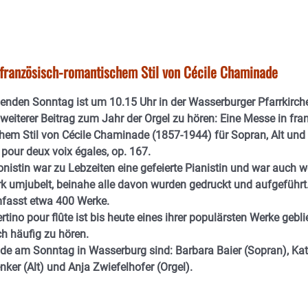
 französisch-romantischem Stil von Cécile Chaminade
den Sonntag ist um 10.15 Uhr in der Wasserburger Pfarrkirche
weiterer Beitrag zum Jahr der Orgel zu hören: Eine Messe in fra
hem Stil von Cécile Chaminade (1857-1944) für Sopran, Alt und
pour deux voix égales, op. 167.
istin war zu Lebzeiten eine gefeierte Pianistin und war auch w
k umjubelt, beinahe alle davon wurden gedruckt und aufgeführt.
fasst etwa 400 Werke.
tino pour flûte ist bis heute eines ihrer populärsten Werke gebl
h häufig zu hören.
de am Sonntag in Wasserburg sind: Barbara Baier (Sopran), Ka
nker (Alt) und Anja Zwiefelhofer (Orgel).