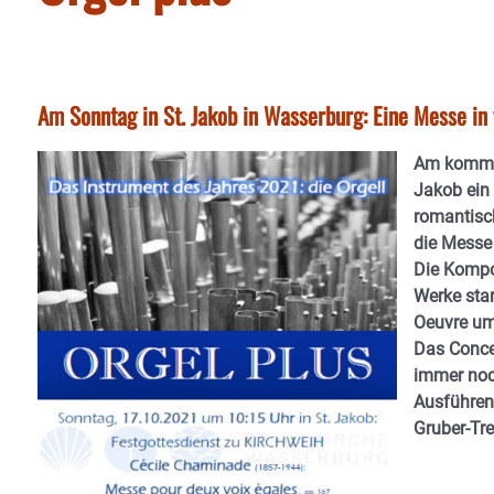
Am Sonntag in St. Jakob in Wasserburg: Eine Messe in
Am kommen
Jakob ein 
romantisc
die Messe 
Die Kompon
Werke star
Oeuvre um
Das Concer
immer noc
Ausführen
Gruber-Tre