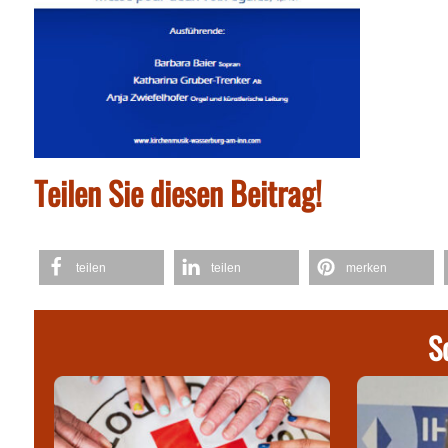
Teilen Sie diesen Beitrag!
teilen
teilen
merken
S