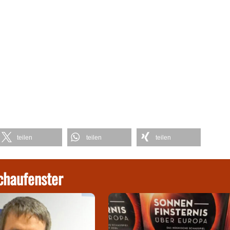
teilen
teilen
teilen
chaufenster