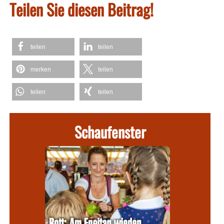
Teilen Sie diesen Beitrag!
teilen
teilen
merken
teilen
teilen
teilen
Schaufenster