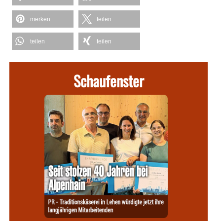
merken
teilen
teilen
teilen
Schaufenster