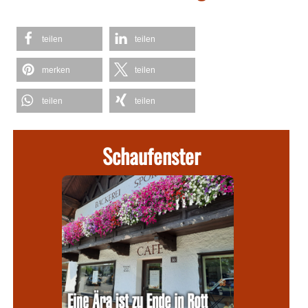
teilen
teilen
merken
teilen
teilen
teilen
Schaufenster