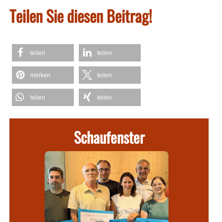
Teilen Sie diesen Beitrag!
teilen
teilen
merken
teilen
teilen
teilen
Schaufenster