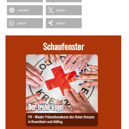
merken
teilen
teilen
teilen
Schaufenster