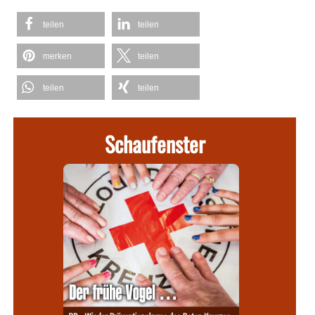
teilen
teilen
merken
teilen
teilen
teilen
Schaufenster