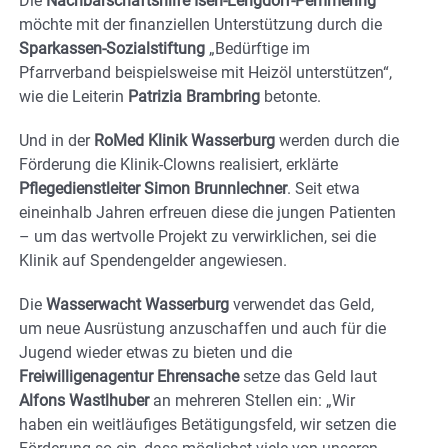
Die
Nachbarschaftshilfe Isen-Lengdorf-Pemmering
möchte mit der finanziellen Unterstützung durch die
Sparkassen-Sozialstiftung
„Bedürftige im
Pfarrverband beispielsweise mit Heizöl unterstützen“,
wie die Leiterin
Patrizia Brambring
betonte.
Und in der
RoMed Klinik Wasserburg
werden durch die
Förderung die Klinik-Clowns realisiert, erklärte
Pflegedienstleiter Simon Brunnlechner
. Seit etwa
eineinhalb Jahren erfreuen diese die jungen Patienten
– um das wertvolle Projekt zu verwirklichen, sei die
Klinik auf Spendengelder angewiesen.
Die
Wasserwacht Wasserburg
verwendet das Geld,
um neue Ausrüstung anzuschaffen und auch für die
Jugend wieder etwas zu bieten und die
Freiwilligenagentur Ehrensache
setze das Geld laut
Alfons Wastlhuber
an mehreren Stellen ein: „Wir
haben ein weitläufiges Betätigungsfeld, wir setzen die