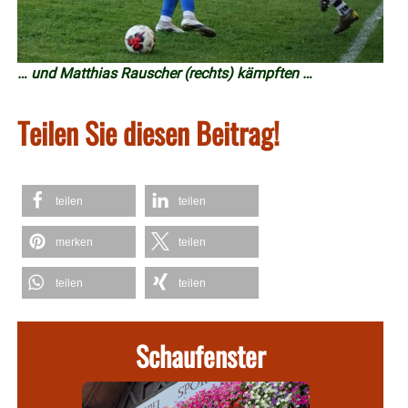
… und Matthias Rauscher (rechts) kämpften …
Teilen Sie diesen Beitrag!
teilen
teilen
merken
teilen
teilen
teilen
Schaufenster