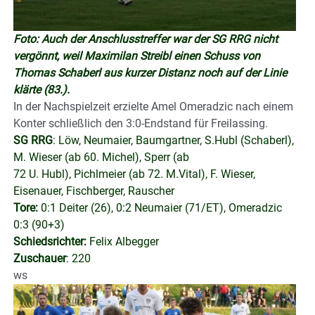
Foto: Auch der Anschlusstreffer war der SG RRG nicht
vergönnt, weil Maximilan Streibl einen Schuss von
Thomas Schaberl aus kurzer Distanz noch auf der Linie
klärte (83.).
In der Nachspielzeit erzielte Amel Omeradzic nach einem
Konter schließlich den 3:0-Endstand für Freilassing.
SG RRG
: Löw, Neumaier, Baumgartner, S.Hubl (Schaberl),
M. Wieser (ab 60. Michel), Sperr (ab
72 U. Hubl), Pichlmeier (ab 72. M.Vital), F. Wieser,
Eisenauer, Fischberger, Rauscher
Tore:
0:1 Deiter (26), 0:2 Neumaier (71/ET), Omeradzic
0:3 (90+3)
Schiedsrichter:
Felix Albegger
Zuschauer
: 220
ws