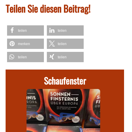
Teilen Sie diesen Beitrag!
teilen
teilen
merken
teilen
teilen
teilen
Schaufenster