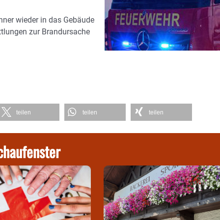
hner wieder in das Gebäude
ittlungen zur Brandursache
teilen
teilen
teilen
chaufenster