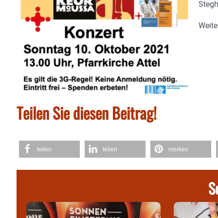
Stegh
Weite
Teilen Sie diesen Beitrag!
teilen
teilen
merken
S