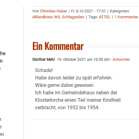
Von
Christian Huber
|
Fr. 8.10.2021 - 17:31
|
Kategorien:
Altlandkreis WS
,
Schlagzeilen
|
Tags:
ATTEL
|
1 Kommentar
Ein Kommentar
che
Günther Mehl
10. Oktober 2021 um 10:50 Uhr
- Antworten
em
e
Schade!
Habe davon leider zu spät erfahren.
Wäre gerne dabei gewesen.
Ich habe im Gemeindehaus neben der
Klosterkirche einen Teil meiner Kindheit
verbracht, von 1952 bis 1954.
r
e
en