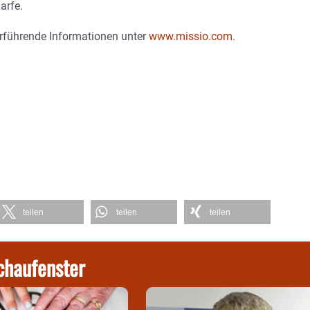
arfe.
rführende Informationen unter
www.missio.com.
teilen
teilen
teilen
chaufenster