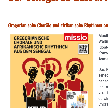
Gregorianische Choräle und afrikanische Rhythmen am
Musik
Weltm
Klost
Konze
Anmel
Das K
seneg
bened
Ihr L
verar
durch
Chorä