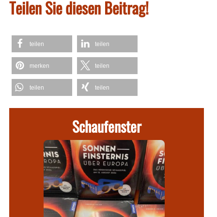
Teilen Sie diesen Beitrag!
teilen
teilen
merken
teilen
teilen
teilen
Schaufenster