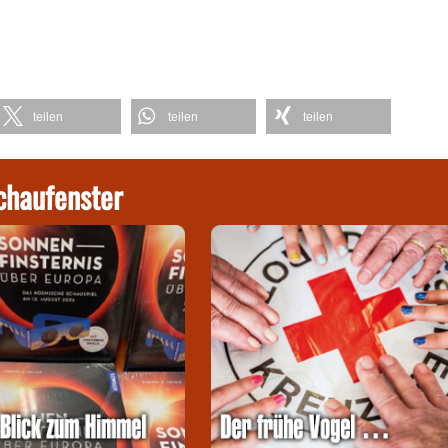
teilen
teilen
teilen
chaufenster