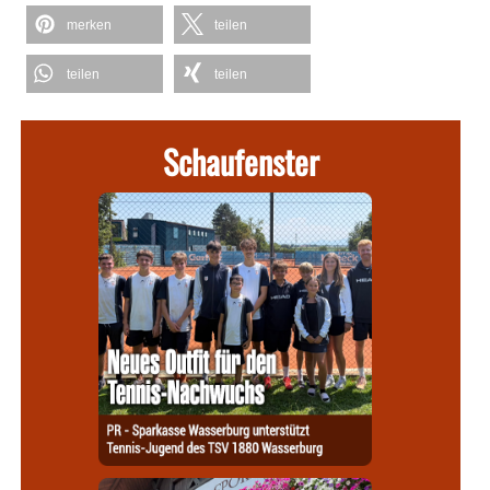
merken
teilen
teilen
teilen
Schaufenster