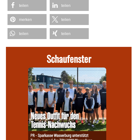
teilen
teilen
merken
teilen
teilen
teilen
Schaufenster