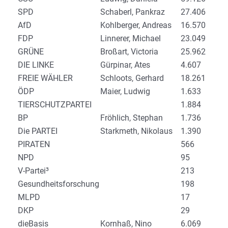
SPD
Schaberl, Pankraz
27.406
AfD
Kohlberger, Andreas
16.570
FDP
Linnerer, Michael
23.049
GRÜNE
Broßart, Victoria
25.962
DIE LINKE
Gürpinar, Ates
4.607
FREIE WÄHLER
Schloots, Gerhard
18.261
ÖDP
Maier, Ludwig
1.633
TIERSCHUTZPARTEI
1.884
BP
Fröhlich, Stephan
1.736
Die PARTEI
Starkmeth, Nikolaus
1.390
PIRATEN
566
NPD
95
V-Partei³
213
Gesundheitsforschung
198
MLPD
17
DKP
29
dieBasis
Kornhaß, Nino
6.069