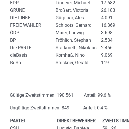
FDP
Linnerer, Michael
17.682
GRÜNE
Broßart, Victoria
26.183
DIE LINKE
Gürpinar, Ates
4.091
FREIE WÄHLER
Schloots, Gerhard
16.869
ÖDP
Maier, Ludwig
3.698
BP
Fröhlich, Stephan
2.584
Die PARTEI
Starkmeth, Nikolaus
2.466
dieBasis
Kornhaß, Nino
9.069
BüSo
Strickner, Gerald
119
Gültige Zweitstimmen: 190.561 Anteil: 99,6 %
Ungültige Zweitstimmen: 849 Anteil: 0,4 %
PARTEI
DIREKTBEWERBER
ZWEITSTIM
CSU
Ludwig, Daniela
59.126