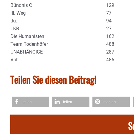
Bündnis C
129
III. Weg
77
du.
94
LKR
27
Die Humanisten
162
Team Todenhöfer
488
UNABHÄNGIGE
287
Volt
486
Teilen Sie diesen Beitrag!
teilen
teilen
merken
S