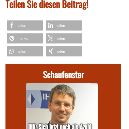
Teilen Sie diesen Beitrag!
teilen
teilen
merken
teilen
teilen
teilen
Schaufenster