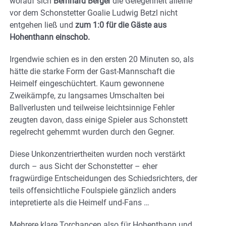
worauf sich
Bernhard Berger
die Gelegenheit alleine
vor dem Schonstetter Goalie Ludwig Betzl nicht
entgehen ließ und
zum 1:0 für die Gäste aus
Hohenthann einschob.
Irgendwie schien es in den ersten 20 Minuten so, als
hätte die starke Form der Gast-Mannschaft die
Heimelf eingeschüchtert. Kaum gewonnene
Zweikämpfe, zu langsames Umschalten bei
Ballverlusten und teilweise leichtsinnige Fehler
zeugten davon, dass einige Spieler aus Schonstett
regelrecht gehemmt wurden durch den Gegner.
Diese Unkonzentriertheiten wurden noch verstärkt
durch – aus Sicht der Schonstetter – eher
fragwürdige Entscheidungen des Schiedsrichters, der
teils offensichtliche Foulspiele gänzlich anders
intepretierte als die Heimelf und-Fans …
Mehrere klare Torchancen also für Hohenthann und