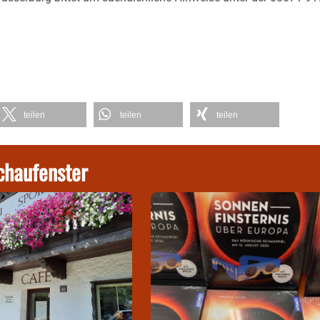
teilen
teilen
teilen
chaufenster