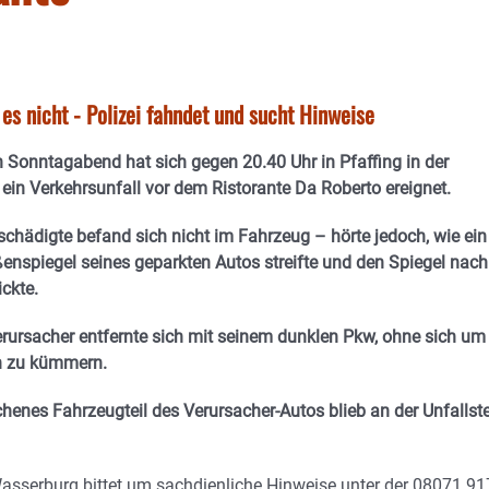
s nicht - Polizei fahndet und sucht Hinweise
 Sonntagabend hat sich gegen 20.40 Uhr in Pfaffing in der
ein Verkehrsunfall vor dem Ristorante Da Roberto ereignet.
schädigte befand sich nicht im Fahrzeug – hörte jedoch, wie ein
nspiegel seines geparkten Autos streifte und den Spiegel nach
ckte.
erursacher entfernte sich mit seinem dunklen Pkw, ohne sich um
 zu kümmern.
henes Fahrzeugteil des Verursacher-Autos blieb an der Unfallste
Wasserburg bittet um sachdienliche Hinweise unter der 08071 9