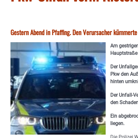
Gestern Abend in Pfaffing. Den Verursacher kümmerte e
Am gestrigen
Hauptstraße 
Der Unfallge
Pkw den Auße
hinten umkni
Der Unfall-V
den Schaden
Ein abgebroc
liegen.
Die Polizei 