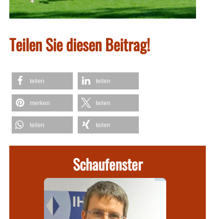
Teilen Sie diesen Beitrag!
teilen
teilen
merken
teilen
teilen
teilen
Schaufenster