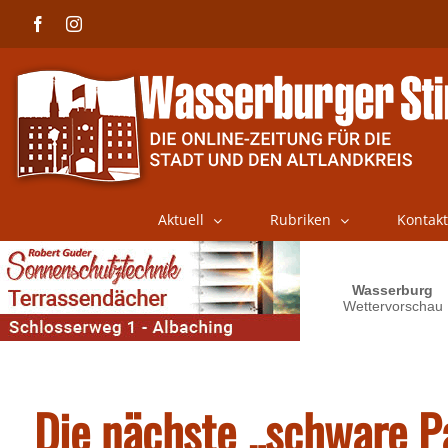
Skip
Facebook
Instagram
to
content
Aktuell
Rubriken
Kontakt
Die nächste „schware Pa