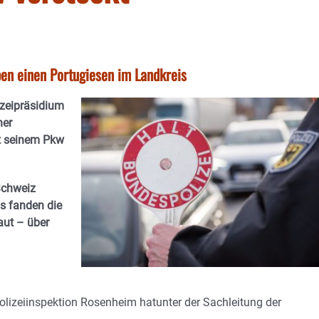
en einen Portugiesen im Landkreis
izeipräsidium
her
t seinem Pkw
 Schweiz
s fanden die
aut – über
olizeiinspektion Rosenheim hatunter der Sachleitung der