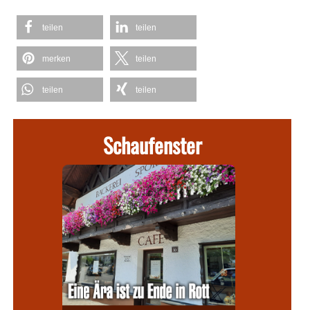
teilen
teilen
merken
teilen
teilen
teilen
Schaufenster