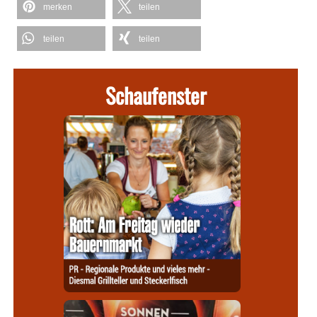
merken
teilen
teilen
teilen
Schaufenster