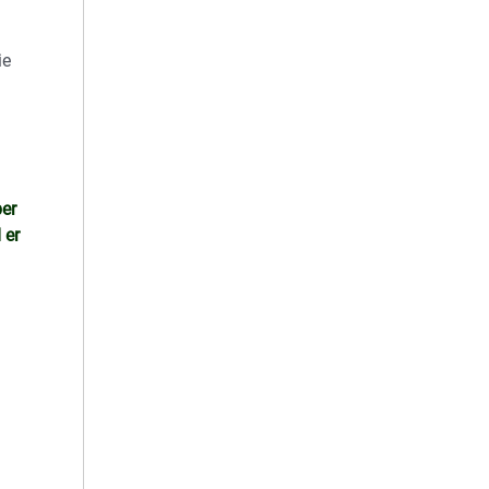
ie
per
 er