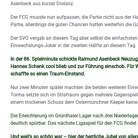
Asenbeck aus kurzer Distanz.
Der FCG musste nun aufpassen, die Partie nicht aus der H
Partie, allerdings die guten Chancen hatten weiterhin die G
Der SVO vergab an diesem Tag aber selbst die einfachsten
Einwechslungs-Joker in der zweiten Hälfte an diesem Tag.
In der 86. Spielminute schickte Raimund Asenbeck Neuzuga
Hannes Schenk cool blieb und zur Führung einschob. Für We
schaffte so einen Traum-Einstand.
Nur zwei Minuten später machten die beiden weiteren Ein
Torma setzte sich im Strafraum gegen mehrere Gegenspieler
einem trockenen Schuss dem Ostermünchner Keeper keine C
Die Erleichterung im Grünthaler Lager nach drei Niederlag
deutlich spürbar. Das nächste Ligaspiel für den FCG finde
Und weil’s so schön war – hier der herrliche Jubel von alle