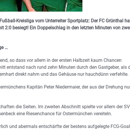
ßball-Kreisliga vom Unterreiter Sportplatz: Der FC Grünthal ha
 2:0 besiegt! Ein Doppelschlag in den letzten Minuten von zwe
ge …
end, so dass vor allem in der ersten Halbzeit kaum Chancen
itt entstand nach rund zehn Minuten durch den Gastgeber, als 
ernhart direkt nahm und das Gehäuse nur hauchdünn verfehlte.
Ostermünchens Kapitän Peter Niedermaier, der aus der Drehung nu
aften die Seiten. Im zweiten Abschnitt spielte vor allem der S
Asenbeck eine Riesenchance für Ostermünchen vereiteln.
lich und abermals entschärfte der bestens aufgelegte FCG-Goal