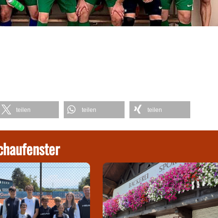
teilen
teilen
teilen
chaufenster