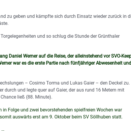
and zu geben und kämpfte sich durch Einsatz wieder zurück in d
äste.
 Torgelegenheiten und so schlug die Stunde der Grünthaler
ng Daniel Werner auf die Reise, der alleinstehend vor SVO-Kee
rner war es die erste Partie nach fünfjähriger Abwesenheit und
wechslungen – Cosimo Torma und Lukas Gaier – den Deckel zu.
 durch und legte quer auf Gaier, der aus rund 16 Metern mit
hance ließ (88. Minute).
en in Folge und zwei bevorstehenden spielfreien Wochen war
t somit auswärts erst am 9. Oktober beim SV Söllhuben statt.
n …