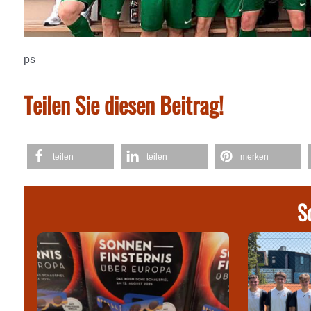
ps
Teilen Sie diesen Beitrag!
teilen
teilen
merken
S