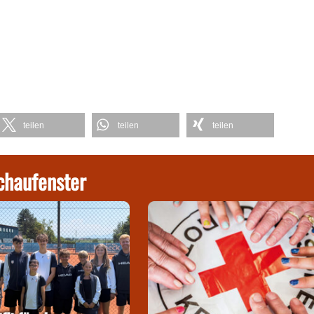
teilen
teilen
teilen
chaufenster