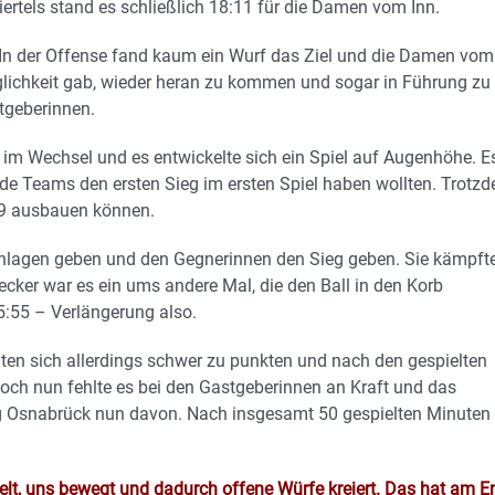
ertels stand es schließlich 18:11 für die Damen vom Inn.
. In der Offense fand kaum ein Wurf das Ziel und die Damen vom
öglichkeit gab, wieder heran zu kommen und sogar in Führung zu
tgeberinnen.
 im Wechsel und es entwickelte sich ein Spiel auf Augenhöhe. E
ide Teams den ersten Sieg im ersten Spiel haben wollten. Trotz
39 ausbauen können.
schlagen geben und den Gegnerinnen den Sieg geben. Sie kämpft
ecker war es ein ums andere Mal, die den Ball in den Korb
5:55 – Verlängerung also.
ten sich allerdings schwer zu punkten und nach den gespielten
och nun fehlte es bei den Gastgeberinnen an Kraft und das
g Osnabrück nun davon. Nach insgesamt 50 gespielten Minuten
elt, uns bewegt und dadurch offene Würfe kreiert. Das hat am E