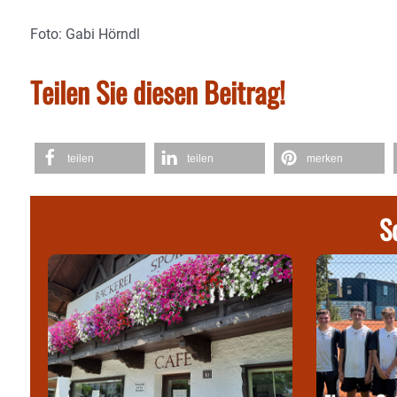
Foto: Gabi Hörndl
Teilen Sie diesen Beitrag!
teilen
teilen
merken
S