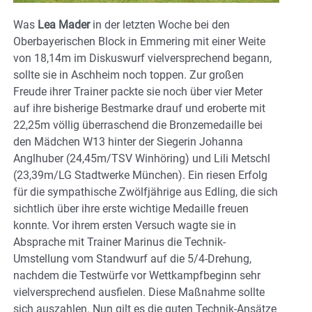
Was
Lea Mader
in der letzten Woche bei den
Oberbayerischen Block in Emmering mit einer Weite
von 18,14m im Diskuswurf vielversprechend begann,
sollte sie in Aschheim noch toppen. Zur großen
Freude ihrer Trainer packte sie noch über vier Meter
auf ihre bisherige Bestmarke drauf und eroberte mit
22,25m völlig überraschend die Bronzemedaille bei
den Mädchen W13 hinter der Siegerin Johanna
Anglhuber (24,45m/TSV Winhöring) und Lili Metschl
(23,39m/LG Stadtwerke München). Ein riesen Erfolg
für die sympathische Zwölfjährige aus Edling, die sich
sichtlich über ihre erste wichtige Medaille freuen
konnte. Vor ihrem ersten Versuch wagte sie in
Absprache mit Trainer Marinus die Technik-
Umstellung vom Standwurf auf die 5/4-Drehung,
nachdem die Testwürfe vor Wettkampfbeginn sehr
vielversprechend ausfielen. Diese Maßnahme sollte
sich auszahlen. Nun gilt es die guten Technik-Ansätze