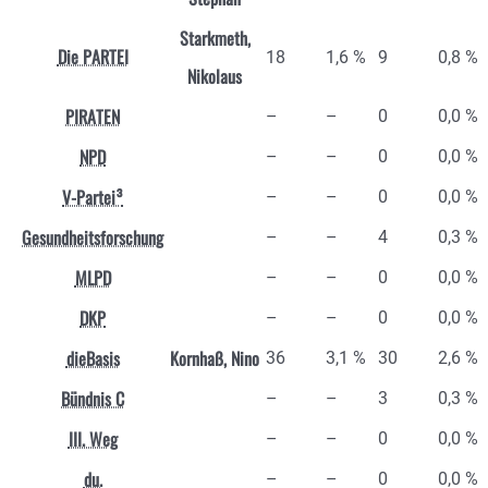
Starkmeth,
Die PARTEI
18
1,6 %
9
0,8 %
Nikolaus
PIRATEN
–
–
0
0,0 %
NPD
–
–
0
0,0 %
V-Partei³
–
–
0
0,0 %
Gesundheitsforschung
–
–
4
0,3 %
MLPD
–
–
0
0,0 %
DKP
–
–
0
0,0 %
dieBasis
Kornhaß, Nino
36
3,1 %
30
2,6 %
Bündnis C
–
–
3
0,3 %
III. Weg
–
–
0
0,0 %
du.
–
–
0
0,0 %