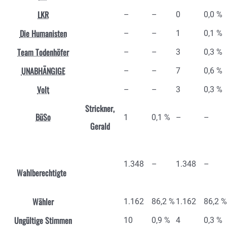
LKR
–
–
0
0,0 %
Die Humanisten
–
–
1
0,1 %
Team Todenhöfer
–
–
3
0,3 %
UNABHÄNGIGE
–
–
7
0,6 %
Volt
–
–
3
0,3 %
Strickner,
BüSo
1
0,1 %
–
–
Gerald
1.348
–
1.348
–
Wahlberechtigte
Wähler
1.162
86,2 %
1.162
86,2 %
Ungültige Stimmen
10
0,9 %
4
0,3 %