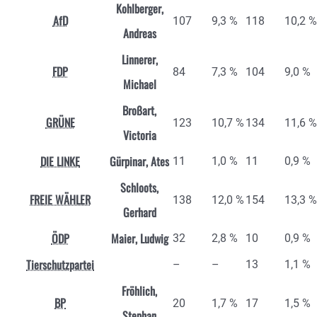
Kohlberger,
AfD
107
9,3 %
118
10,2 %
Andreas
Linnerer,
FDP
84
7,3 %
104
9,0 %
Michael
Broßart,
GRÜNE
123
10,7 %
134
11,6 %
Victoria
DIE LINKE
Gürpinar, Ates
11
1,0 %
11
0,9 %
Schloots,
FREIE WÄHLER
138
12,0 %
154
13,3 %
Gerhard
ÖDP
Maier, Ludwig
32
2,8 %
10
0,9 %
Tierschutzpartei
–
–
13
1,1 %
Fröhlich,
BP
20
1,7 %
17
1,5 %
Stephan