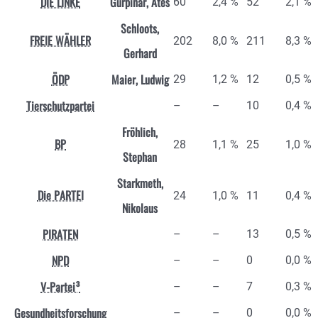
DIE LINKE
Gürpinar, Ates
60
2,4 %
52
2,1 %
Schloots,
FREIE WÄHLER
202
8,0 %
211
8,3 %
Gerhard
ÖDP
Maier, Ludwig
29
1,2 %
12
0,5 %
Tierschutzpartei
–
–
10
0,4 %
Fröhlich,
BP
28
1,1 %
25
1,0 %
Stephan
Starkmeth,
Die PARTEI
24
1,0 %
11
0,4 %
Nikolaus
PIRATEN
–
–
13
0,5 %
NPD
–
–
0
0,0 %
V-Partei³
–
–
7
0,3 %
Gesundheitsforschung
–
–
0
0,0 %