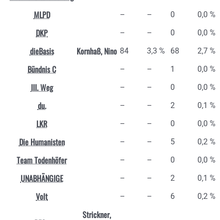
MLPD
–
–
0
0,0 %
DKP
–
–
0
0,0 %
dieBasis
Kornhaß, Nino
84
3,3 %
68
2,7 %
Bündnis C
–
–
1
0,0 %
III. Weg
–
–
0
0,0 %
du.
–
–
2
0,1 %
LKR
–
–
0
0,0 %
Die Humanisten
–
–
5
0,2 %
Team Todenhöfer
–
–
0
0,0 %
UNABHÄNGIGE
–
–
2
0,1 %
Volt
–
–
6
0,2 %
Strickner,